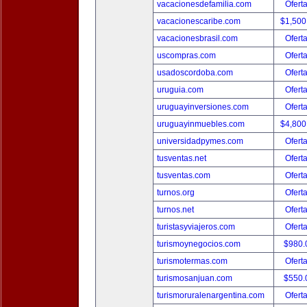
vacacionesdefamilia.com
Ofert
vacacionescaribe.com
$1,500
vacacionesbrasil.com
Ofert
uscompras.com
Ofert
usadoscordoba.com
Ofert
uruguia.com
Ofert
uruguayinversiones.com
Ofert
uruguayinmuebles.com
$4,800
universidadpymes.com
Ofert
tusventas.net
Ofert
tusventas.com
Ofert
turnos.org
Ofert
turnos.net
Ofert
turistasyviajeros.com
Ofert
turismoynegocios.com
$980.
turismotermas.com
Ofert
turismosanjuan.com
$550.
turismoruralenargentina.com
Ofert