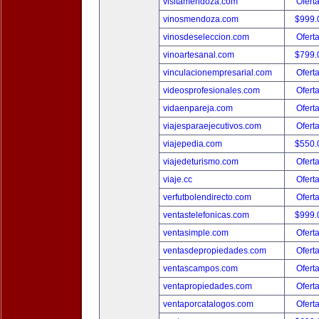
visitamendoza.com
Ofert
vinosmendoza.com
$999.
vinosdeseleccion.com
Ofert
vinoartesanal.com
$799.
vinculacionempresarial.com
Ofert
videosprofesionales.com
Ofert
vidaenpareja.com
Ofert
viajesparaejecutivos.com
Ofert
viajepedia.com
$550.
viajedeturismo.com
Ofert
viaje.cc
Ofert
verfutbolendirecto.com
Ofert
ventastelefonicas.com
$999.
ventasimple.com
Ofert
ventasdepropiedades.com
Ofert
ventascampos.com
Ofert
ventapropiedades.com
Ofert
ventaporcatalogos.com
Ofert