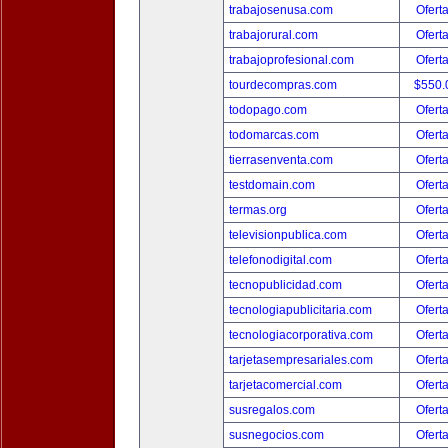
trabajosenusa.com
Ofert
trabajorural.com
Ofert
trabajoprofesional.com
Ofert
tourdecompras.com
$550.
todopago.com
Ofert
todomarcas.com
Ofert
tierrasenventa.com
Ofert
testdomain.com
Ofert
termas.org
Ofert
televisionpublica.com
Ofert
telefonodigital.com
Ofert
tecnopublicidad.com
Ofert
tecnologiapublicitaria.com
Ofert
tecnologiacorporativa.com
Ofert
tarjetasempresariales.com
Ofert
tarjetacomercial.com
Ofert
susregalos.com
Ofert
susnegocios.com
Ofert