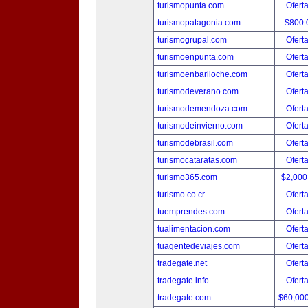
turismopunta.com
Ofert
turismopatagonia.com
$800.
turismogrupal.com
Ofert
turismoenpunta.com
Ofert
turismoenbariloche.com
Ofert
turismodeverano.com
Ofert
turismodemendoza.com
Ofert
turismodeinvierno.com
Ofert
turismodebrasil.com
Ofert
turismocataratas.com
Ofert
turismo365.com
$2,000
turismo.co.cr
Ofert
tuemprendes.com
Ofert
tualimentacion.com
Ofert
tuagentedeviajes.com
Ofert
tradegate.net
Ofert
tradegate.info
Ofert
tradegate.com
$60,00