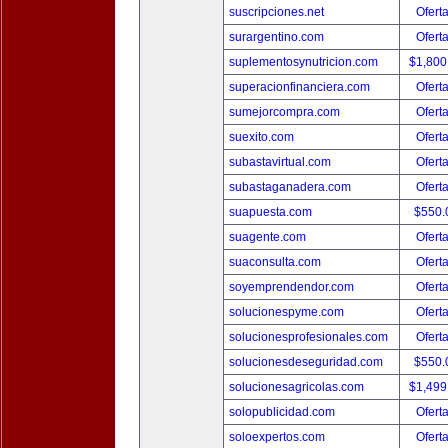
suscripciones.net
Ofert
surargentino.com
Ofert
suplementosynutricion.com
$1,800
superacionfinanciera.com
Ofert
sumejorcompra.com
Ofert
suexito.com
Ofert
subastavirtual.com
Ofert
subastaganadera.com
Ofert
suapuesta.com
$550.
suagente.com
Ofert
suaconsulta.com
Ofert
soyemprendendor.com
Ofert
solucionespyme.com
Ofert
solucionesprofesionales.com
Ofert
solucionesdeseguridad.com
$550.
solucionesagricolas.com
$1,499
solopublicidad.com
Ofert
soloexpertos.com
Ofert