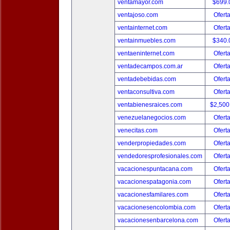
ventamayor.com
$699.
ventajoso.com
Ofert
ventainternet.com
Ofert
ventainmuebles.com
$340.
ventaeninternet.com
Ofert
ventadecampos.com.ar
Ofert
ventadebebidas.com
Ofert
ventaconsultiva.com
Ofert
ventabienesraices.com
$2,500
venezuelanegocios.com
Ofert
venecitas.com
Ofert
venderpropiedades.com
Ofert
vendedoresprofesionales.com
Ofert
vacacionespuntacana.com
Ofert
vacacionespatagonia.com
Ofert
vacacionesfamilares.com
Ofert
vacacionesencolombia.com
Ofert
vacacionesenbarcelona.com
Ofert