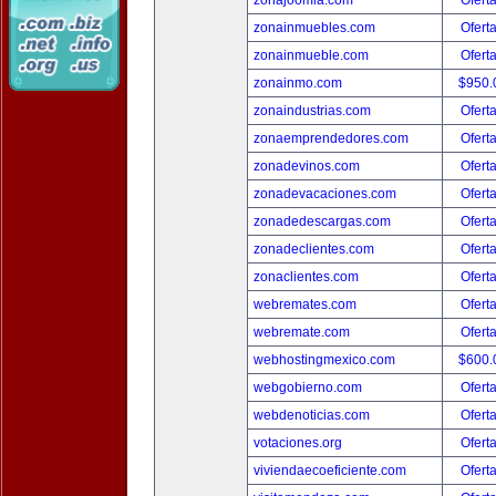
zonajoomla.com
Ofert
zonainmuebles.com
Ofert
zonainmueble.com
Ofert
zonainmo.com
$950.
zonaindustrias.com
Ofert
zonaemprendedores.com
Ofert
zonadevinos.com
Ofert
zonadevacaciones.com
Ofert
zonadedescargas.com
Ofert
zonadeclientes.com
Ofert
zonaclientes.com
Ofert
webremates.com
Ofert
webremate.com
Ofert
webhostingmexico.com
$600.
webgobierno.com
Ofert
webdenoticias.com
Ofert
votaciones.org
Ofert
viviendaecoeficiente.com
Ofert