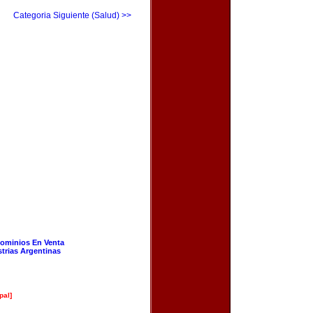
Categoria Siguiente (Salud) >>
ominios En Venta
strias Argentinas
pal]