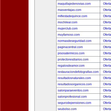
maquillajedenovias.com
Ofert
masventajas.com
Ofert
mifiestadequince.com
Ofert
mochilear.com
Ofert
mujerclub.com
Ofert
muyfamoso.com
Ofert
normasdeseguridad.com
Ofert
paginacentral.com
Ofert
pisosatermicos.com
Ofert
protectoresdiarios.com
Ofert
regalosdeamor.com
Ofert
restauraciondefotografias.com
Ofert
resultadosnaturales.com
Ofert
resultadosorganicos.com
Ofert
salonparaeventos.com
Ofert
salonprofesional.com
Ofert
segurodepensiones.com
Ofert
seubolso.com
Ofert