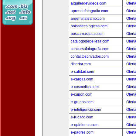
alquilerdevideos.com
Ofert
aprendafotografia.com
Ofert
argentinateamo.com
Ofert
bolsasecologicas.com
Ofert
buscamascotas.com
Ofert
catalogodebelleza.com
Ofert
concursofotografia.com
Ofert
contactosprivados.com
Ofert
disertar.com
Ofert
e-calidad.com
Ofert
e-cargas.com
Ofert
e-cosmetica.com
Ofert
e-cupon.com
Ofert
e-grupos.com
Ofert
e-inteligencia.com
Ofert
e-Kiosco.com
Ofert
e-opiniones.com
Ofert
e-padres.com
Ofert