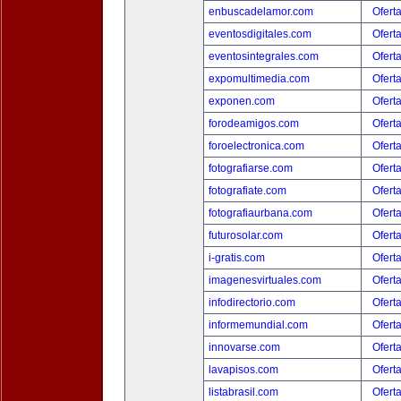
enbuscadelamor.com
Ofert
eventosdigitales.com
Ofert
eventosintegrales.com
Ofert
expomultimedia.com
Ofert
exponen.com
Ofert
forodeamigos.com
Ofert
foroelectronica.com
Ofert
fotografiarse.com
Ofert
fotografiate.com
Ofert
fotografiaurbana.com
Ofert
futurosolar.com
Ofert
i-gratis.com
Ofert
imagenesvirtuales.com
Ofert
infodirectorio.com
Ofert
informemundial.com
Ofert
innovarse.com
Ofert
lavapisos.com
Ofert
listabrasil.com
Ofert