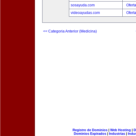
sosayuda.com
Ofert
videoayudas.com
Ofert
<< Categoria Anterior (Medicina)
Registro de Dominios
|
Web Hosting
|
D
Dominios Expirados
|
Industrias
|
Indu