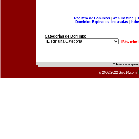
Registro de Dominios
|
Web Hosting
|
D
Dominios Expirados
|
Industrias
|
Indu
Categorías de Dominio:
[Pág. princi
** Precios expre
© 2002/2022 Solo10.com