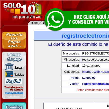
registroelectron
El dueño de este dominio lo ha
Mayusculas:
REGISTROELECTR
Minusculas:
registroelectronico
Longitud:
19 caracteres
Categorias:
Internet
,
Web Hostin
Precio:
$2,900.00
Visitar!
registroelectronic
Serán consideradas ofer
R