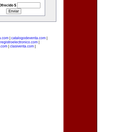
Ofrecido $
a.com
|
catalogodeventa.com
|
|
registroelectronico.com
|
s.com
|
clasiventa.com
|