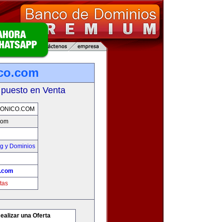
ico.com
 puesto en Venta
ONICO.COM
.com
g y Dominios
o.com
tas
ealizar una Oferta