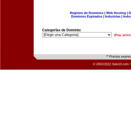
Registro de Dominios
|
Web Hosting
|
D
Dominios Expirados
|
Industrias
|
Indu
Categorías de Dominio:
[Pág. princi
** Precios expre
© 2002/2022 Solo10.com