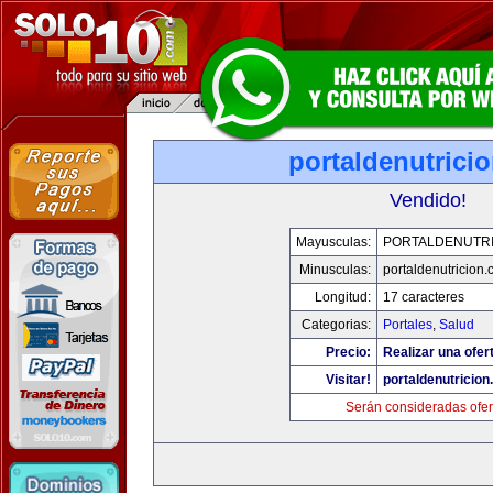
portaldenutrici
Vendido!
Mayusculas:
PORTALDENUTRI
Minusculas:
portaldenutricion
Longitud:
17 caracteres
Categorias:
Portales
,
Salud
Precio:
Realizar una ofer
Visitar!
portaldenutricio
Serán consideradas ofer