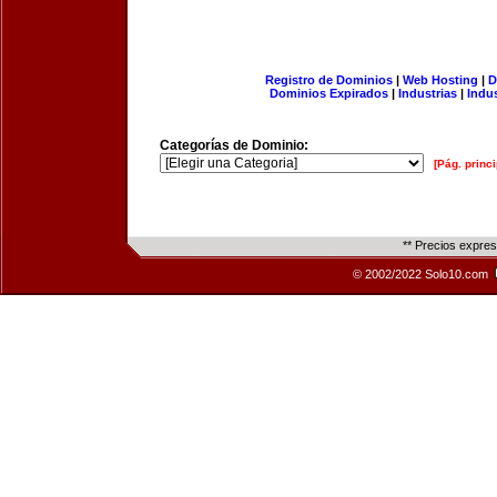
Registro de Dominios
|
Web Hosting
|
D
Dominios Expirados
|
Industrias
|
Indu
Categorías de Dominio:
[Pág. princi
** Precios expre
© 2002/2022 Solo10.com