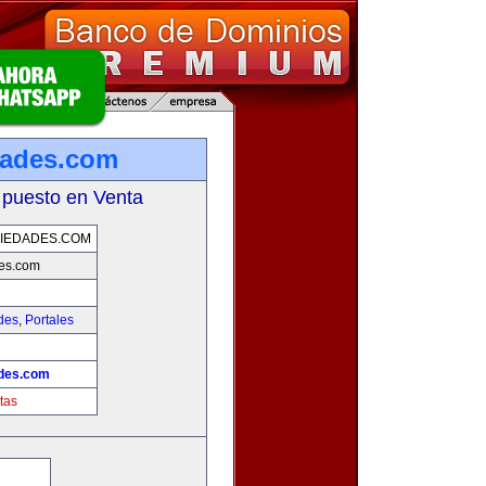
dades.com
 puesto en Venta
IEDADES.COM
des.com
des
,
Portales
ades.com
tas