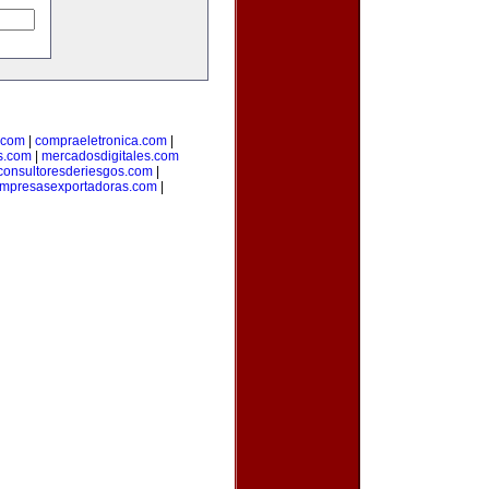
.com
|
compraeletronica.com
|
s.com
|
mercadosdigitales.com
consultoresderiesgos.com
|
mpresasexportadoras.com
|