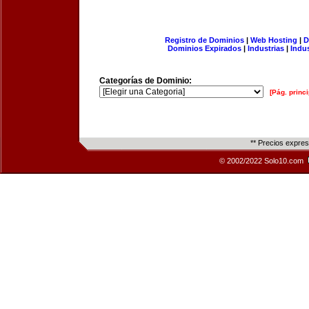
Registro de Dominios
|
Web Hosting
|
D
Dominios Expirados
|
Industrias
|
Indu
Categorías de Dominio:
[Pág. princi
** Precios expre
© 2002/2022 Solo10.com