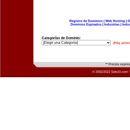
Registro de Dominios
|
Web Hosting
|
D
Dominios Expirados
|
Industrias
|
Indu
Categorías de Dominio:
[Pág. princi
** Precios expre
© 2002/2022 Solo10.com