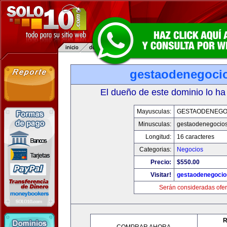
gestaodenegoci
El dueño de este dominio lo ha
Mayusculas:
GESTAODENEGO
Minusculas:
gestaodenegocio
Longitud:
16 caracteres
Categorias:
Negocios
Precio:
$550.00
Visitar!
gestaodenegoci
Serán consideradas ofer
R