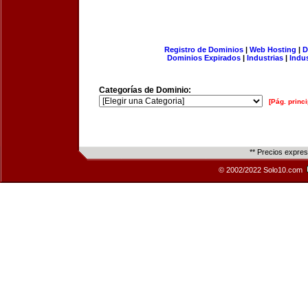
Registro de Dominios
|
Web Hosting
|
D
Dominios Expirados
|
Industrias
|
Indu
Categorías de Dominio:
[Pág. princi
** Precios expre
© 2002/2022 Solo10.com