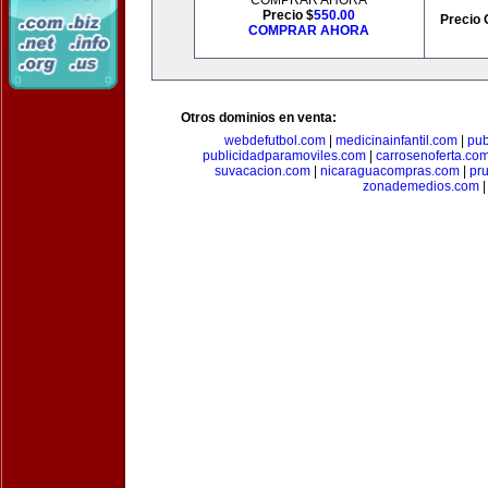
COMPRAR AHORA
Precio $
550.00
Precio 
COMPRAR AHORA
Otros dominios en venta:
webdefutbol.com
|
medicinainfantil.com
|
pub
publicidadparamoviles.com
|
carrosenoferta.co
suvacacion.com
|
nicaraguacompras.com
|
pr
zonademedios.com
|