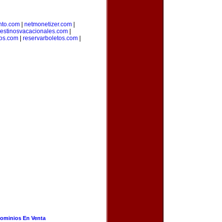
nto.com
|
netmonetizer.com
|
estinosvacacionales.com
|
ros.com
|
reservarboletos.com
|
ominios En Venta