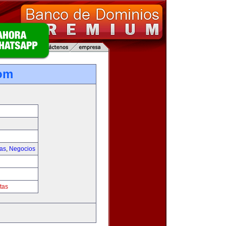
om
ias
,
Negocios
tas