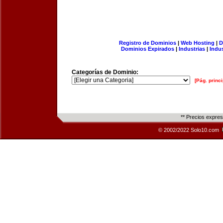
Registro de Dominios
|
Web Hosting
|
D
Dominios Expirados
|
Industrias
|
Indu
Categorías de Dominio:
[Pág. princi
** Precios expre
© 2002/2022 Solo10.com