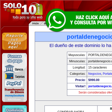
portaldenegoci
El dueño de este dominio lo ha
Mayusculas:
PORTALDENEG
Minusculas:
portaldenegocio
Longitud:
15 caracteres
Categorias:
Negocios
,
Portal
Precio:
$990.00
Visitar!
portaldenegocio
Serán consideradas ofer
R