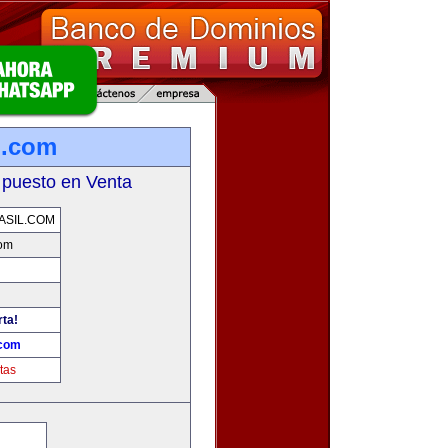
l.com
 puesto en Venta
ASIL.COM
com
rta!
.com
tas