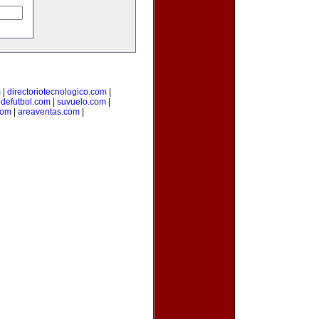
m
|
directoriotecnologico.com
|
odefutbol.com
|
suvuelo.com
|
com
|
areaventas.com
|