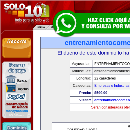
entrenamientocome
El dueño de este dominio lo ha
Mayusculas:
ENTRENAMIENTOCO
Minusculas:
entrenamientocomerci
Longitud:
22 caracteres
Categorias:
Empresas e Industrias
Precio:
$590.00
Visitar!
entrenamientocomerc
Serán consideradas ofer
R