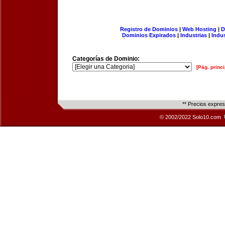
Registro de Dominios
|
Web Hosting
|
D
Dominios Expirados
|
Industrias
|
Indu
Categorías de Dominio:
[Pág. princi
** Precios expre
© 2002/2022 Solo10.com