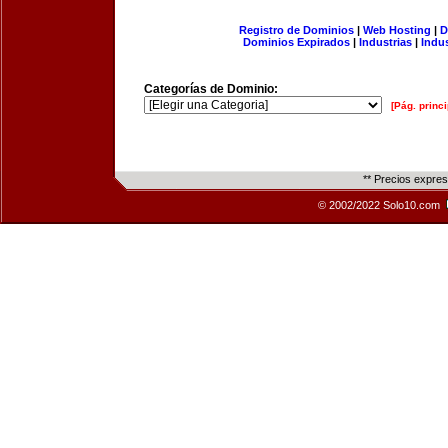
Registro de Dominios
|
Web Hosting
|
D
Dominios Expirados
|
Industrias
|
Indu
Categorías de Dominio:
[Pág. princi
** Precios expre
© 2002/2022 Solo10.com