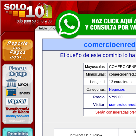
comercioenre
El dueño de este dominio lo ha
Mayusculas:
COMERCIOEN
Minusculas:
comercioenred.
Longitud:
13 caracteres
Categorias:
Negocios
Precio:
$799.00
Visitar!
comercioenred
Serán consideradas ofer
R