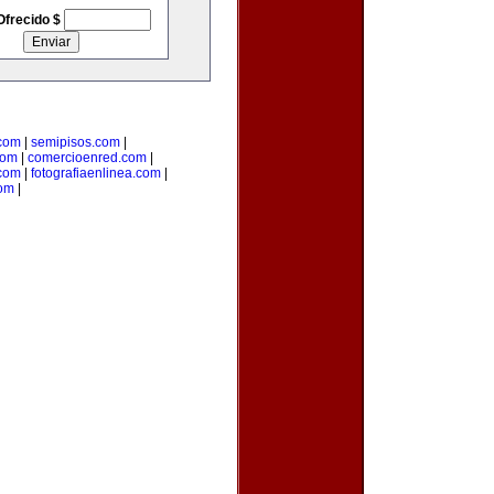
Ofrecido $
.com
|
semipisos.com
|
com
|
comercioenred.com
|
.com
|
fotografiaenlinea.com
|
com
|