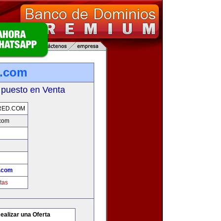
d.com
 puesto en Venta
RED.COM
com
.com
tas
ealizar una Oferta