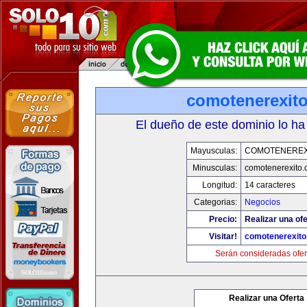
comotenerexit
El dueño de este dominio lo ha
Mayusculas:
COMOTENEREX
Minusculas:
comotenerexito
Longitud:
14 caracteres
Categorias:
Negocios
Precio:
Realizar una ofe
Visitar!
comotenerexit
Serán consideradas ofer
Realizar una Oferta