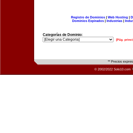
Registro de Dominios
|
Web Hosting
|
D
Dominios Expirados
|
Industrias
|
Indu
Categorías de Dominio:
[Pág. princi
** Precios expre
© 2002/2022 Solo10.com