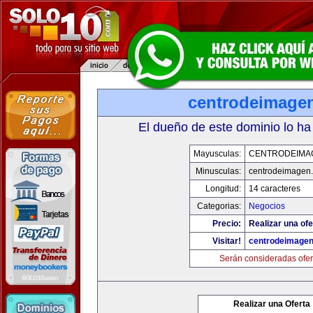
centrodeimage
El dueño de este dominio lo ha
Mayusculas:
CENTRODEIMA
Minusculas:
centrodeimagen
Longitud:
14 caracteres
Categorias:
Negocios
Precio:
Realizar una ofe
Visitar!
centrodeimage
Serán consideradas ofer
Realizar una Oferta