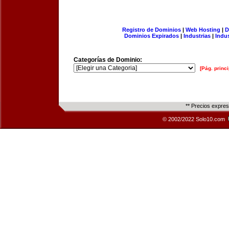
Registro de Dominios
|
Web Hosting
|
D
Dominios Expirados
|
Industrias
|
Indu
Categorías de Dominio:
[Pág. princi
** Precios expre
© 2002/2022 Solo10.com