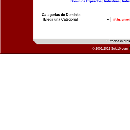
Dominios Expirados
|
Industrias
|
Indu
Categorías de Dominio:
[Pág. princi
** Precios expre
© 2002/2022 Solo10.com