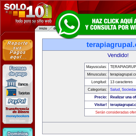
terapiagrupal
Vendido!
Mayusculas:
TERAPIAGRUP
Minusculas:
terapiagrupal.
Longitud:
13 caracteres
Categorias:
Salud
,
Socieda
Precio:
Realizar una of
Visitar!
terapiagrupal
Serán consideradas ofer