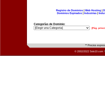
Registro de Dominios
|
Web Hosting
|
D
Dominios Expirados
|
Industrias
|
Indu
Categorías de Dominio:
[Pág. princi
** Precios expre
© 2002/2022 Solo10.com