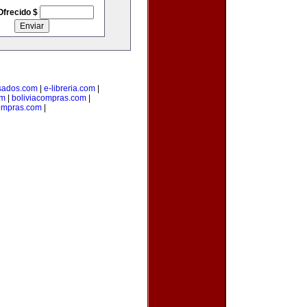
Ofrecido $
sados.com
|
e-libreria.com
|
om
|
boliviacompras.com
|
ompras.com
|