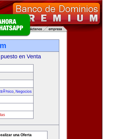
om
 puesto en Venta
trÃ³nico
,
Negocios
tas
ealizar una Oferta