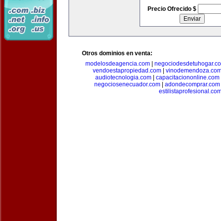
Precio Ofrecido $
Otros dominios en venta:
modelosdeagencia.com
|
negociodesdetuhogar.c
vendoestapropiedad.com
|
vinodemendoza.co
audiotecnologia.com
|
capacitaciononline.com
negociosenecuador.com
|
adondecomprar.com
estilistaprofesional.co