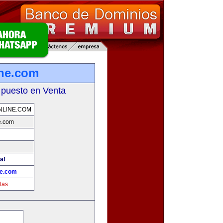
ine.com
 puesto en Venta
NLINE.COM
e.com
a!
ne.com
tas