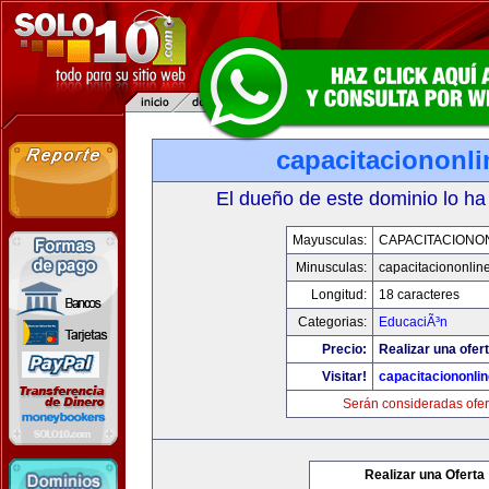
capacitaciononl
El dueño de este dominio lo ha
Mayusculas:
CAPACITACIONO
Minusculas:
capacitaciononlin
Longitud:
18 caracteres
Categorias:
EducaciÃ³n
Precio:
Realizar una ofert
Visitar!
capacitaciononli
Serán consideradas ofer
Realizar una Oferta