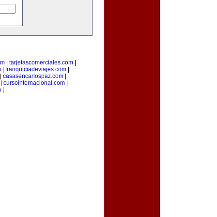
om
|
tarjetascomerciales.com
|
m
|
franquiciadeviajes.com
|
|
casasencarlospaz.com
|
|
cursointernacional.com
|
m
|