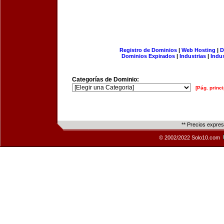
Registro de Dominios
|
Web Hosting
|
D
Dominios Expirados
|
Industrias
|
Indu
Categorías de Dominio:
[Pág. princi
** Precios expre
© 2002/2022 Solo10.com