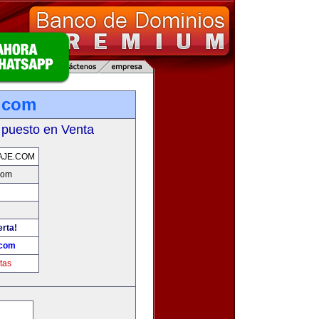
e.com
 puesto en Venta
AJE.COM
.com
erta!
.com
tas