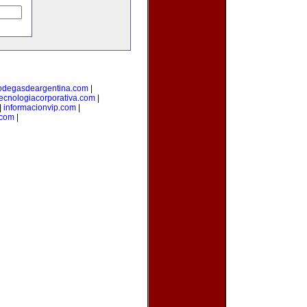
odegasdeargentina.com
|
tecnologiacorporativa.com
|
|
informacionvip.com
|
.com
|