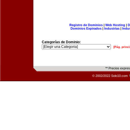
Registro de Dominios
|
Web Hosting
|
D
Dominios Expirados
|
Industrias
|
Indu
Categorías de Dominio:
[Pág. princi
** Precios expre
© 2002/2022 Solo10.com