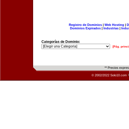
Registro de Dominios
|
Web Hosting
|
D
Dominios Expirados
|
Industrias
|
Indu
Categorías de Dominio:
[Pág. princi
** Precios expre
© 2002/2022 Solo10.com