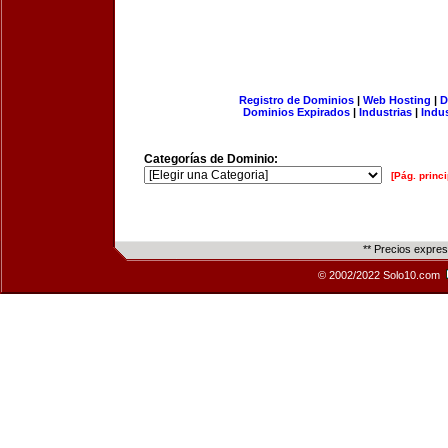
Registro de Dominios
|
Web Hosting
|
D
Dominios Expirados
|
Industrias
|
Indu
Categorías de Dominio:
[Pág. princi
** Precios expre
© 2002/2022 Solo10.com