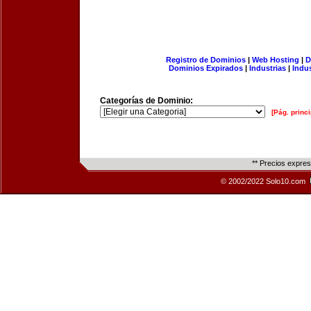
Registro de Dominios
|
Web Hosting
|
D
Dominios Expirados
|
Industrias
|
Indu
Categorías de Dominio:
[Pág. princi
** Precios expre
© 2002/2022 Solo10.com