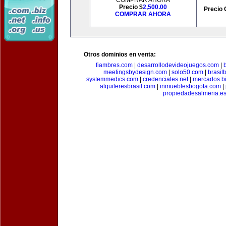
COMPRAR AHORA
Precio $
2,500.00
Precio 
COMPRAR AHORA
Otros dominios en venta:
fiambres.com
|
desarrollodevideojuegos.com
|
meetingsbydesign.com
|
solo50.com
|
brasil
systemmedics.com
|
credenciales.net
|
mercados.b
alquileresbrasil.com
|
inmueblesbogota.com
|
propiedadesalmeria.e