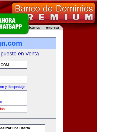
gn.com
 puesto en Venta
.COM
m
smo y Hospedaje
om
tas
ealizar una Oferta