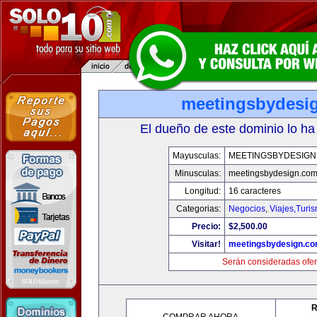
meetingsbydesi
El dueño de este dominio lo ha
Mayusculas:
MEETINGSBYDESIGN
Minusculas:
meetingsbydesign.co
Longitud:
16 caracteres
Categorias:
Negocios
,
Viajes,Turi
Precio:
$2,500.00
Visitar!
meetingsbydesign.c
Serán consideradas ofer
R