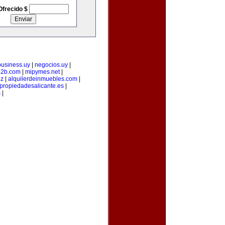
Ofrecido $
business.uy
|
negocios.uy
|
b2b.com
|
mipymes.net
|
iz
|
alquilerdeinmuebles.com
|
propiedadesalicante.es
|
s
|