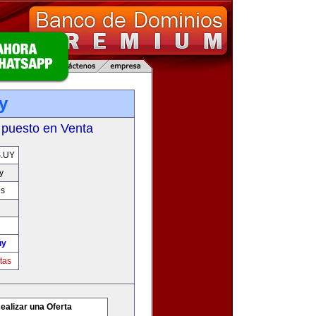
y
 puesto en Venta
.UY
y
es
uy
tas
ealizar una Oferta