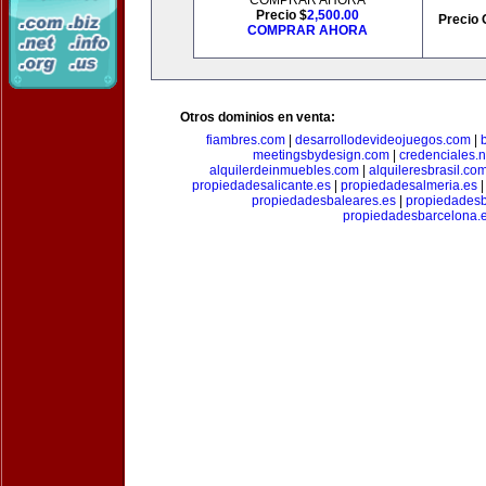
COMPRAR AHORA
Precio $
2,500.00
Precio 
COMPRAR AHORA
Otros dominios en venta:
fiambres.com
|
desarrollodevideojuegos.com
|
meetingsbydesign.com
|
credenciales.n
alquilerdeinmuebles.com
|
alquileresbrasil.co
propiedadesalicante.es
|
propiedadesalmeria.es
propiedadesbaleares.es
|
propiedadesb
propiedadesbarcelona.