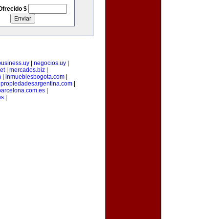
Ofrecido $
business.uy
|
negocios.uy
|
et
|
mercados.biz
|
m
|
inmueblesbogota.com
|
|
propiedadesargentina.com
|
arcelona.com.es
|
es
|